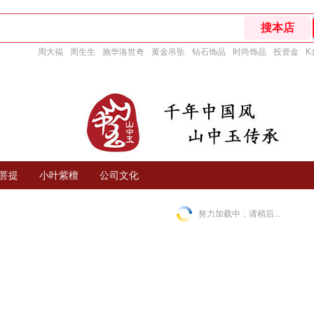
周大福
周生生
施华洛世奇
黄金吊坠
钻石饰品
时尚饰品
投资金
K
菩提
小叶紫檀
公司文化
努力加载中，请稍后...