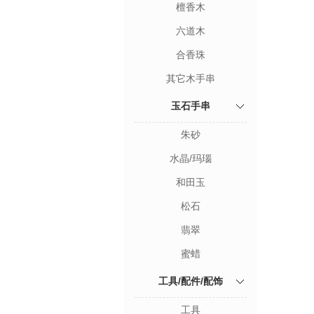
檀香木
六道木
合香珠
其它木手串
玉石手串
朱砂
水晶/玛瑙
和田玉
松石
翡翠
蜜蜡
工具/配件/配饰
工具