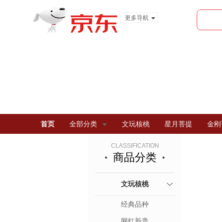
更多导航
服装城
食品
金融
首页
全部分类
文玩核桃
星月菩提
金刚
CLASSIFICATION
商品分类
文玩核桃
经典品种
网红新贵