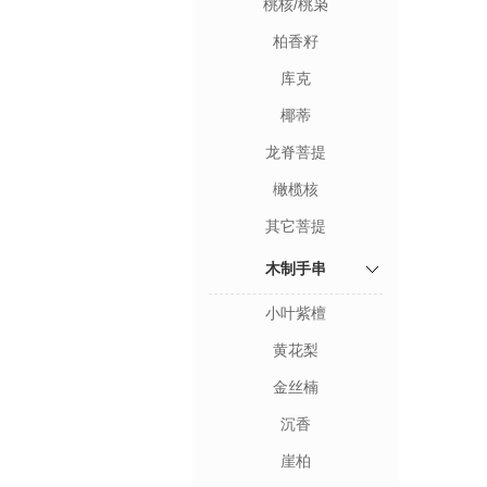
桃核/桃枭
柏香籽
库克
椰蒂
龙脊菩提
橄榄核
其它菩提
木制手串
小叶紫檀
黄花梨
金丝楠
沉香
崖柏