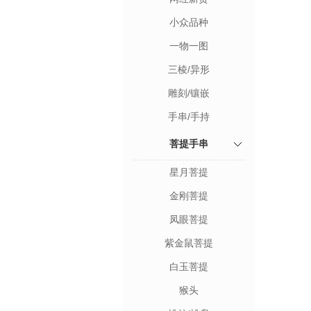
小众品种
一物一图
三棱/异形
雕刻/镶嵌
手串/手持
菩提手串
星月菩提
金刚菩提
凤眼菩提
紫金鼠菩提
白玉菩提
猴头