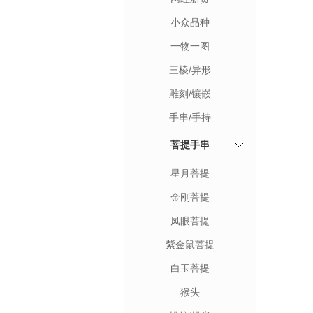
小众品种
一物一图
三棱/异形
雕刻/镶嵌
手串/手持
菩提手串
星月菩提
金刚菩提
凤眼菩提
紫金鼠菩提
白玉菩提
猴头