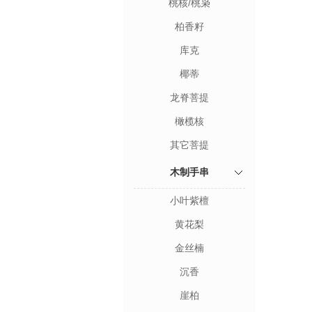
桃核/桃枭
柏香籽
库克
椰蒂
龙脊菩提
橄榄核
其它菩提
木制手串
小叶紫檀
黄花梨
金丝楠
沉香
崖柏