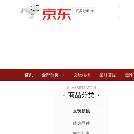
更多导航
服装城
食品
金融
首页
全部分类
文玩核桃
星月菩提
金刚
CLASSIFICATION
商品分类
文玩核桃
经典品种
网红新贵