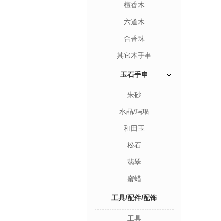
檀香木
六道木
合香珠
其它木手串
玉石手串
朱砂
水晶/玛瑙
和田玉
松石
翡翠
蜜蜡
工具/配件/配饰
工具