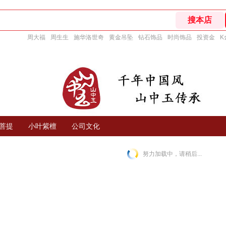
周大福
周生生
施华洛世奇
黄金吊坠
钻石饰品
时尚饰品
投资金
K
菩提
小叶紫檀
公司文化
努力加载中，请稍后...